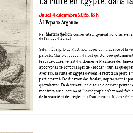
La Fuite en Égypte, dans l
Jeudi 4 décembre 2025, 18 h
À l’Espace Argence
Par
Martine Sadion
, conservateur général honoraire et 
de l’image d’Épinal
Selon l’Évangile de Matthieu, après sa naissance et la v
parents, Marie et Joseph, durent quitter précipitamment
le roi de Judée, venait d’ordonner le Massacre des Innoc
apocryphes se sont chargés de « broder » sur les quelques
Avec eux, la Fuite en Égypte devient le récit d’un périple
participent à l’édification des fidèles, impressionnés par
quotidienne. En décrivant une dizaine d’oeuvres peintes q
montrera aussi comment l’iconographie s’est modifiée et
de la société et des règles qui l’ont régie au fil des siècle