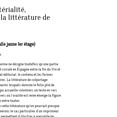
érialité,
la littérature de
le jaune 1er étage)
e.
 terme ne désigne toutefois qu’une partie
 circulé en Espagne entre la fin du XVe et
at éditorial, le contenu et les formes
ires. La littérature de colportage
armi lesquels domine le folio plié de
ui accueille volontiers un texte en vers
ers où l’oralité est reine émerge la figure
e entre toutes.
e cette littérature qu’on pourrait presque
inerons le cas particulier d’un imprimeur
 permettent d’illustrer à merveille les