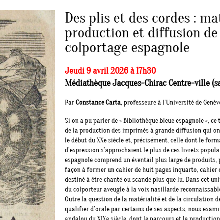
Des plis et des cordes : mat
production et diffusion de 
colportage espagnole
Jeudi 9 avril 2026 à 17h30
Médiathèque Jacques-Chirac Centre-ville (sal
Par
Constance Carta
, professeure à l’Université de Genèv
Si on a pu parler de « Bibliothèque bleue espagnole », ce
de la production des imprimés à grande diffusion qui ont
le début du XXe siècle et, précisément, celle dont le form
d’expression s’approchaient le plus de ces livrets popula
espagnole comprend un éventail plus large de produits, p
façon à former un cahier de huit pages inquarto, cahier q
destiné à être chanté ou scandé plus que lu. Dans cet univ
du colporteur aveugle à la voix nasillarde reconnaissabl
Outre la question de la matérialité et de la circulation d
qualifier d’orale par certains de ses aspects, nous exam
andalou du XIXe siècle, dont le parcours et la production