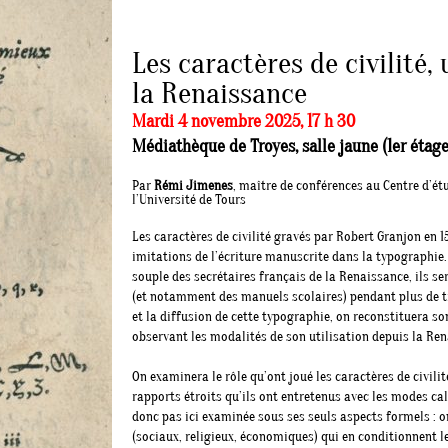
Les caractères de civilité,
la Renaissance
Mardi 4 novembre 2025, 17 h 30
Médiathèque de Troyes, salle jaune (1er étage
Par
Rémi Jimenes
, maître de conférences au Centre d’ét
l’Université de Tours
Les caractères de civilité gravés par Robert Granjon en 
imitations de l’écriture manuscrite dans la typographie.
souple des secrétaires français de la Renaissance, ils s
(et notamment des manuels scolaires) pendant plus de tro
et la diffusion de cette typographie, on reconstituera so
observant les modalités de son utilisation depuis la Ren
On examinera le rôle qu’ont joué les caractères de civili
rapports étroits qu’ils ont entretenus avec les modes ca
donc pas ici examinée sous ses seuls aspects formels : on
(sociaux, religieux, économiques) qui en conditionnent l