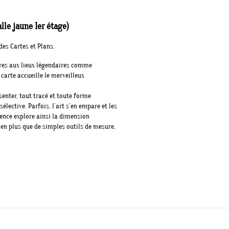
le jaune 1er étage)
des Cartes et Plans.
ères aux lieux légendaires comme
 carte accueille le merveilleux
senter, tout tracé et toute forme
lective. Parfois, l’art s’en empare et les
rence explore ainsi la dimension
ien plus que de simples outils de mesure,