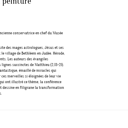
a peinture
ancienne conservatrice en chef du Musée
isite des mages astrologues, Jésus et ses
 le village de Bethléem en Judée. Hérode,
ents. Les auteurs des évangiles
 lignes succinctes de Matthieu (2,13-21).
 fantastique, émaillé de miracles qui
 ces merveilles si éloignées de leur vie
ui ont illustré ce thème, la conférence
 dessine en filigrane la transformation
s.